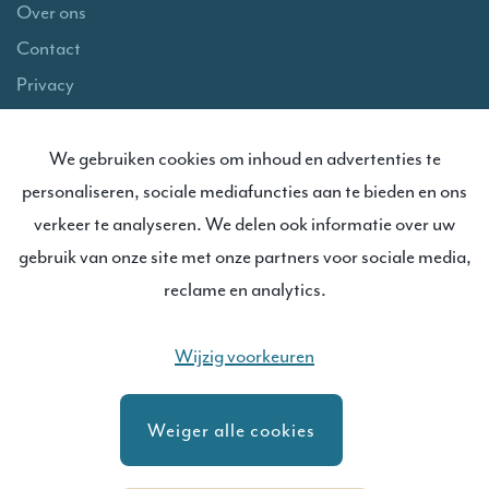
Over ons
Contact
Privacy
Cookies
Disclaimer
We gebruiken cookies om inhoud en advertenties te
personaliseren, sociale mediafuncties aan te bieden en ons
Algemene voorwaarden
verkeer te analyseren. We delen ook informatie over uw
Extra
gebruik van onze site met onze partners voor sociale media,
reclame en analytics.
Route
Wijzig voorkeuren
NinoFashion Ninove
Weiger alle cookies